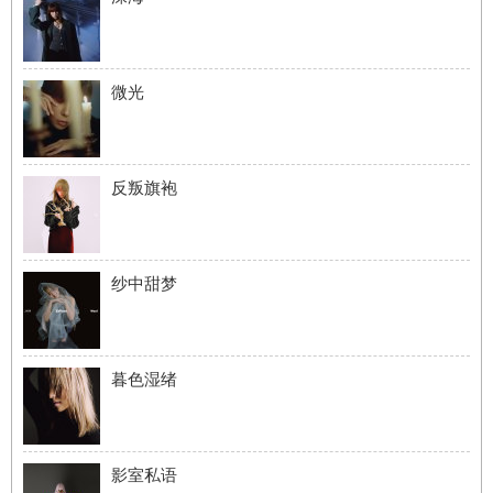
微光
反叛旗袍
纱中甜梦
暮色湿绪
影室私语