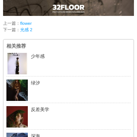
上一篇：
flower
下一篇：
光感 2
相关推荐
少年感
绿汐
反差美学
深海